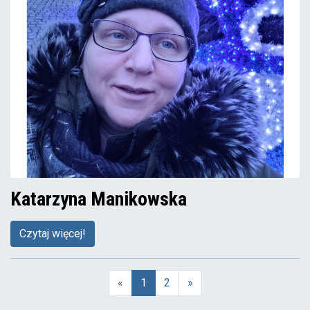
Katarzyna Manikowska
Czytaj więcej!
«
1
2
»
(aktualna)